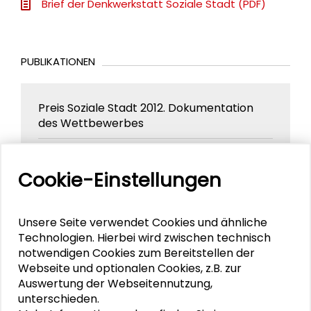
Brief der Denkwerkstatt Soziale Stadt (PDF)
PUBLIKATIONEN
Preis Soziale Stadt 2012. Dokumentation
des Wettbewerbes
Preis Soziale Stadt 2008. Dokumentation
Cookie-Einstellungen
des Wettbewerbes
Politische Steuerung der Stadtentwicklung.
Unsere Seite verwendet Cookies und ähnliche
Das Programm „Die soziale Stadt“ in der
Technologien. Hierbei wird zwischen technisch
Diskussion
notwendigen Cookies zum Bereitstellen der
Webseite und optionalen Cookies, z.B. zur
Auswertung der Webseitennutzung,
Armut und Ausgrenzung in der „Sozialen
unterschieden.
Stadt“. Konzepte und Rezepte auf dem