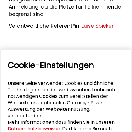
Anmeldung, da die Plätze für Teilnehmende
begrenzt sind.
Verantwortliche Referent*in:
Luise Spieker
Aktuelle
Cookie-Einstellungen
Veranstaltungen
11. Internationale Waldkunstkonferenz
Unsere Seite verwendet Cookies und ähnliche
"Demokratischer Wald"
Technologien. Hierbei wird zwischen technisch
notwendigen Cookies zum Bereitstellen der
Webseite und optionalen Cookies, z.B. zur
Schlüsseltexte für die Wirtschaft von morgen
Auswertung der Webseitennutzung,
unterschieden.
Zusammen mehr erreichen – Zukunftsbündnis im
Mehr Informationen dazu finden Sie in unseren
Dialog
Datenschutzhinweisen
. Dort können Sie auch