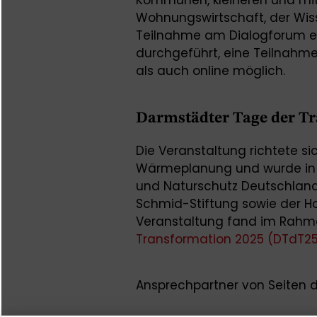
Wohnungswirtschaft, der Wis
Teilnahme am Dialogforum ei
durchgeführt, eine Teilnahm
als auch online möglich.
Darmstädter Tage der T
Die Veranstaltung richtete s
Wärmeplanung und wurde in 
und Naturschutz Deutschland
Schmid-Stiftung sowie der H
Veranstaltung fand im Rahm
Transformation 2025 (DTdT2
Ansprechpartner von Seiten 