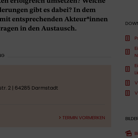
gten erfolgreich umsetzen? Welche
rungen gibt es dabei? In dem
mit entsprechenden Akteur*innen
DOW
Fragen in den Austausch.
P
E
NG
N
E
L
V
tr. 2 | 64285 Darmstadt
V
TERMIN VORMERKEN
BILDE
B