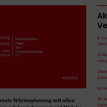
Ak
Ve
11. I
"Dem
Schlü
mor
Zusa
Zukun
Scha
25. R
munale Wärmeplanung mit allen
Darm