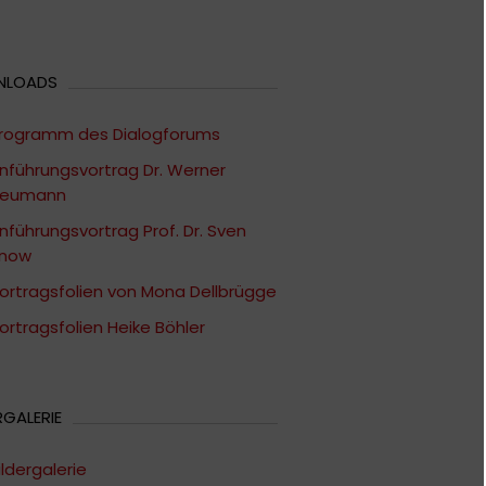
NLOADS
rogramm des Dialogforums
inführungsvortrag Dr. Werner
eumann
inführungsvortrag Prof. Dr. Sven
inow
ortragsfolien von Mona Dellbrügge
ortragsfolien Heike Böhler
RGALERIE
ildergalerie