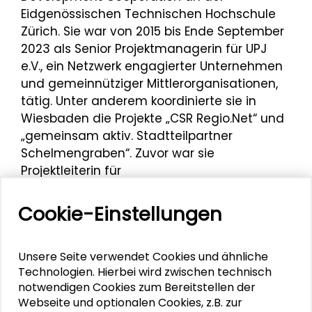
Eidgenössischen Technischen Hochschule
Zürich. Sie war von 2015 bis Ende September
2023 als Senior Projektmanagerin für UPJ
e.V., ein Netzwerk engagierter Unternehmen
und gemeinnütziger Mittlerorganisationen,
tätig. Unter anderem koordinierte sie in
Wiesbaden die Projekte „CSR Regio.Net“ und
„gemeinsam aktiv. Stadtteilpartner
Schelmengraben“. Zuvor war sie
Projektleiterin für
Nachhaltigkeitsmanagement bei der
Internationale Weiterbildung und
Cookie-Einstellungen
Entwicklung gGmbH (InWEnt). Als Consultant
für Nachhaltigkeitsmanagement beriet
Unsere Seite verwendet Cookies und ähnliche
Dreuw sowohl mittelständische als auch
Technologien. Hierbei wird zwischen technisch
große Unternehmen und Verbände bei der
notwendigen Cookies zum Bereitstellen der
Entwicklung individueller
Webseite und optionalen Cookies, z.B. zur
CSR/Nachhaltigkeitsstrategien, dem Aufbau