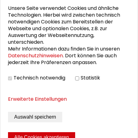
Unsere Seite verwendet Cookies und ähnliche
25. Runder Tisch Wissenschaftsstadt Darmstadt
Technologien. Hierbei wird zwischen technisch
notwendigen Cookies zum Bereitstellen der
Webseite und optionalen Cookies, z.B. zur
Auswertung der Webseitennutzung,
DOWNLOADS
unterschieden.
Mehr Informationen dazu finden Sie in unseren
Hearing und Workshop
Datenschutzhinweisen
. Dort können Sie auch
Präsentation Klecko Fairtrade Deutschland
jederzeit Ihre Präferenzen anpassen.
Präsentation Stolte Rechtsform und
Technisch notwendig
Statistik
Finanzierung
Erweiterte Einstellungen
BILDERGALERIE
Auswahl speichern
Impressionen der Veranstaltung
Alle Cookies akzeptieren