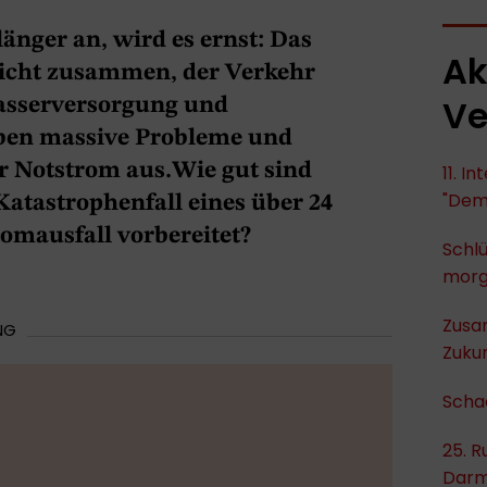
länger an, wird es ernst: Das
Ak
cht zusammen, der Verkehr
Ve
asserversorgung und
ben massive Probleme und
 Notstrom aus.Wie gut sind
11. I
"Dem
Katastrophenfall eines über 24
omausfall vorbereitet?
Schlü
mor
Zusa
NG
Zukun
Scha
25. R
Darm