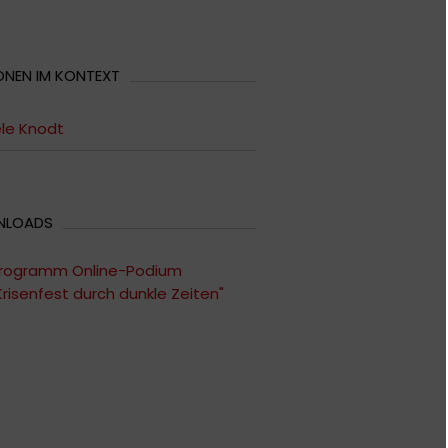
ONEN IM KONTEXT
le Knodt
NLOADS
rogramm Online-Podium
Krisenfest durch dunkle Zeiten"