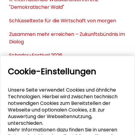
"Demokratischer Wald"
Schlüsseltexte für die Wirtschaft von morgen
Zusammen mehr erreichen – Zukunftsbündnis im
Dialog
Schader-Festival 2026
25. Runder Tisch Wissenschaftsstadt Darmstadt
Cookie-Einstellungen
Unsere Seite verwendet Cookies und ähnliche
DOWNLOADS
Technologien. Hierbei wird zwischen technisch
notwendigen Cookies zum Bereitstellen der
Bericht zu Sommercamp 2021 (PDF)
Webseite und optionalen Cookies, z.B. zur
Auswertung der Webseitennutzung,
Aufruf zur Bewerbung Sommercamp 2021
unterschieden.
Präsentation RaumTeiler*innen
Mehr Informationen dazu finden Sie in unseren