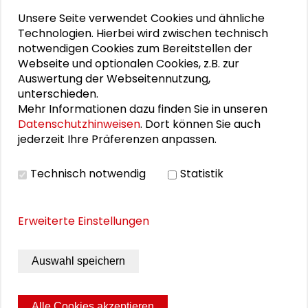
Unsere Seite verwendet Cookies und ähnliche
Städtebauliche Kriminalprävention
Technologien. Hierbei wird zwischen technisch
notwendigen Cookies zum Bereitstellen der
Der Verein Gesellschaft und Polizei i.Gr.
Webseite und optionalen Cookies, z.B. zur
Auswertung der Webseitennutzung,
Leitbild des Zentrums für urbane Unsicherheit
unterschieden.
Mehr Informationen dazu finden Sie in unseren
Das ZuU trifft sich
Datenschutzhinweisen
. Dort können Sie auch
jederzeit Ihre Präferenzen anpassen.
Zentrum für urbane Unsicherheit
Technisch notwendig
Statistik
THEMEN ZU DIESEM BEITRAG
Erweiterte Einstellungen
Demokratie und Engagement
Stadtentwicklung und Wohnen
Auswahl speichern
Nachhaltige Entwicklung
Urbane Unsicherheit
Alle Cookies akzeptieren