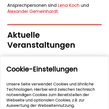
Ansprechpersonen sind
Lena Koch
und
Alexander Gemeinhardt
.
Aktuelle
Veranstaltungen
11. Internationale Waldkunstkonferenz
"Demokratischer Wald"
Cookie-Einstellungen
Schlüsseltexte für die Wirtschaft von morgen
Unsere Seite verwendet Cookies und ähnliche
Zusammen mehr erreichen – Zukunftsbündnis im
Technologien. Hierbei wird zwischen technisch
Dialog
notwendigen Cookies zum Bereitstellen der
Webseite und optionalen Cookies, z.B. zur
Schader-Festival 2026
Auswertung der Webseitennutzung,