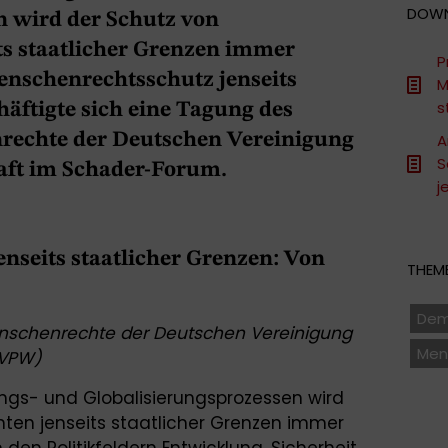
DOW
n wird der Schutz von
s staatlicher Grenzen immer
P
nschenrechtsschutz jenseits
M
s
häftigte sich eine Tagung des
rechte der Deutschen Vereinigung
A
S
haft im Schader-Forum.
j
nseits staatlicher Grenzen: Von
THEME
Dem
enschenrechte der Deutschen Vereinigung
Men
DVPW)
ngs- und Globalisierungsprozessen wird
ten jenseits staatlicher Grenzen immer
den Politikfeldern Entwicklung, Sicherheit,