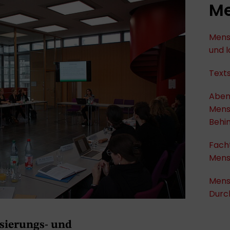
Me
Mens
und 
Text
Aben
Mens
Behi
Fach
Mens
Mens
Durc
sierungs- und