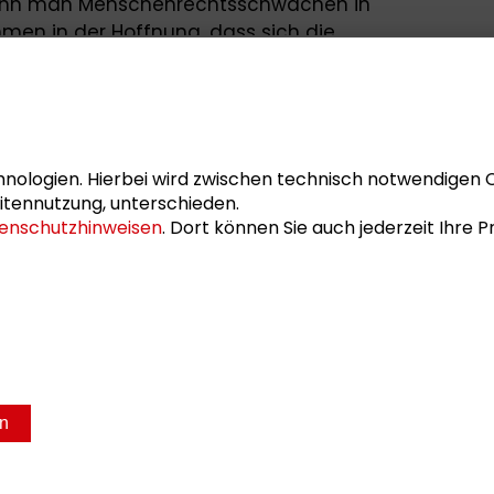
„Kann man Menschenrechtsschwächen in
hmen in der Hoffnung, dass sich die
stig bessert?“
ass die Maastrichter Prinzipien Leitlinien
rechtliche Bewertung relevanter Fällen
ern unterstützen.
nologien. Hierbei wird zwischen technisch notwendigen 
 die Gesellschaftswissenschaften und
itennutzung, unterschieden.
enschutzhinweisen
. Dort können Sie auch jederzeit Ihre
Die Deutsche Vereinigung für Politische
 größte wissenschaftliche Fachverband
rachigen Raum.
en
sum
Datenschutz