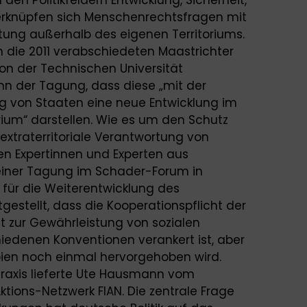
verknüpfen sich Menschenrechtsfragen mit
tung außerhalb des eigenen Territoriums.
 die 2011 verabschiedeten Maastrichter
von der Technischen Universität
nn der Tagung, dass diese „mit der
ung von Staaten eine neue Entwicklung im
um“ darstellen. Wie es um den Schutz
xtraterritoriale Verantwortung von
rten Expertinnen und Experten aus
 einer Tagung im Schader-Forum in
für die Weiterentwicklung des
estellt, dass die Kooperationspflicht der
 zur Gewährleistung von sozialen
hiedenen Konventionen verankert ist, aber
ipien noch einmal hervorgehoben wird.
 Praxis lieferte Ute Hausmann vom
ktions-Netzwerk FIAN. Die zentrale Frage