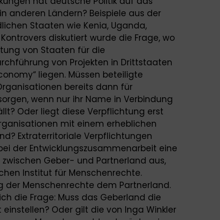
rkungen hat deutsche Politik auf das
n anderen Ländern? Beispiele aus der
lichen Staaten wie Kenia, Uganda,
ontrovers diskutiert wurde die Frage, wo
tung von Staaten für die
hführung von Projekten in Drittstaaten
conomy“ liegen. Müssen beteiligte
Organisationen bereits dann für
orgen, wenn nur ihr Name in Verbindung
llt? Oder liegt diese Verpflichtung erst
rganisationen mit einem erheblichen
ind? Extraterritoriale Verpflichtungen
bei der Entwicklungszusammenarbeit eine
is zwischen Geber- und Partnerland aus,
chen Institut für Menschenrechte.
tung der Menschenrechte dem Partnerland.
t sich die Frage: Muss das Geberland die
instellen? Oder gilt die von Inga Winkler