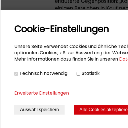
erläuterte Gegenposition: 
einigen Bereichen in Kauf ne
Menschenrechtslage mittelfri
Cookie-Einstellungen
Das Fazit der Tagung lautet, d
darstellen, die die menschen
aus verschiedenen Politikfeld
Unsere Seite verwendet Cookies und ähnliche Tech
Die Schader-Stiftung fördert
optionalen Cookies, z.B. zur Auswertung der Webse
Mehr Informationen dazu finden Sie in unseren
Dat
deren Dialog mit der Praxis. 
Wissenschaft (DVPW) ist der
Technisch notwendig
Statistik
für Politologie im deutschsp
Erweiterte Einstellungen
Auswahl speichern
Alle Cookies akzeptier
Seite drucken
Sitemap
Impres