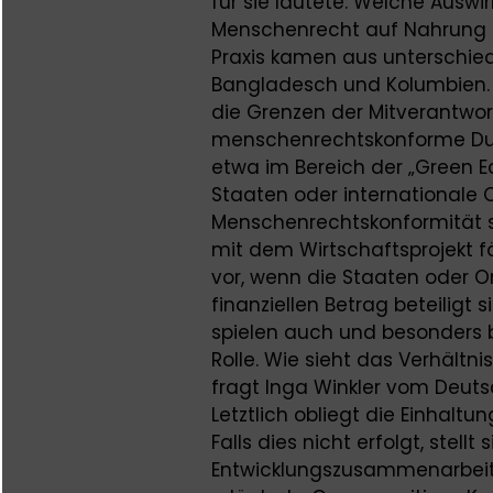
für sie lautete: Welche Auswi
Menschenrecht auf Nahrung i
Praxis kamen aus unterschied
Bangladesch und Kolumbien. K
die Grenzen der Mitverantwor
menschenrechtskonforme Durc
etwa im Bereich der „Green E
Staaten oder internationale 
Menschenrechtskonformität s
mit dem Wirtschaftsprojekt fä
vor, wenn die Staaten oder O
finanziellen Betrag beteiligt s
spielen auch und besonders 
Rolle. Wie sieht das Verhältn
fragt Inga Winkler vom Deuts
Letztlich obliegt die Einhal
Falls dies nicht erfolgt, stell
Entwicklungszusammenarbeit e