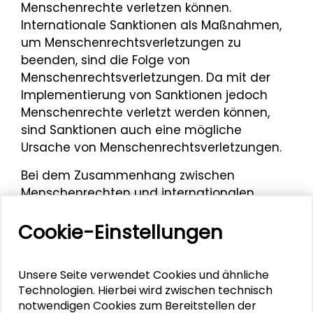
Menschenrechte verletzen können.
Internationale Sanktionen als Maßnahmen,
um Menschenrechtsverletzungen zu
beenden, sind die Folge von
Menschenrechtsverletzungen. Da mit der
Implementierung von Sanktionen jedoch
Menschenrechte verletzt werden können,
sind Sanktionen auch eine mögliche
Ursache von Menschenrechtsverletzungen.
Bei dem Zusammenhang zwischen
Menschenrechten und internationalen
Sanktionen können direkte und indirekte
Cookie-Einstellungen
Effekte unterschieden werden. So haben
auch zielgerichtete Sanktionen direkt und
indirekt Effekte auf die
Unsere Seite verwendet Cookies und ähnliche
Menschenrechtssituation. Wie bereits
Technologien. Hierbei wird zwischen technisch
dargestellt, können zielgerichtete
notwendigen Cookies zum Bereitstellen der