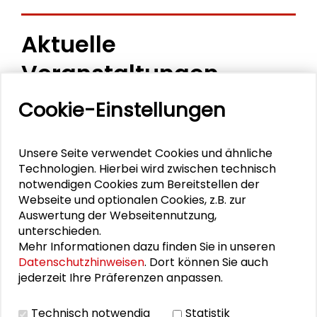
Aktuelle
Veranstaltungen
Cookie-Einstellungen
11. Internationale Waldkunstkonferenz
"Demokratischer Wald"
Unsere Seite verwendet Cookies und ähnliche
Schlüsseltexte für die Wirtschaft von morgen
Technologien. Hierbei wird zwischen technisch
notwendigen Cookies zum Bereitstellen der
Zusammen mehr erreichen – Zukunftsbündnis im
Webseite und optionalen Cookies, z.B. zur
Dialog
Auswertung der Webseitennutzung,
unterschieden.
Schader-Festival 2026
Mehr Informationen dazu finden Sie in unseren
Datenschutzhinweisen
. Dort können Sie auch
25. Runder Tisch Wissenschaftsstadt Darmstadt
jederzeit Ihre Präferenzen anpassen.
Technisch notwendig
Statistik