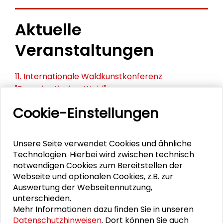
Aktuelle
Veranstaltungen
11. Internationale Waldkunstkonferenz
"Demokratischer Wald"
Cookie-Einstellungen
Schlüsseltexte für die Wirtschaft von morgen
Zusammen mehr erreichen – Zukunftsbündnis im
Unsere Seite verwendet Cookies und ähnliche
Dialog
Technologien. Hierbei wird zwischen technisch
notwendigen Cookies zum Bereitstellen der
Schader-Festival 2026
Webseite und optionalen Cookies, z.B. zur
Auswertung der Webseitennutzung,
25. Runder Tisch Wissenschaftsstadt Darmstadt
unterschieden.
Mehr Informationen dazu finden Sie in unseren
Datenschutzhinweisen
. Dort können Sie auch