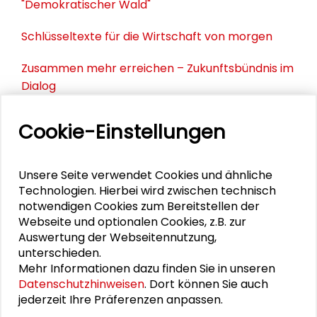
"Demokratischer Wald"
Schlüsseltexte für die Wirtschaft von morgen
Zusammen mehr erreichen – Zukunftsbündnis im
Dialog
Schader-Festival 2026
Cookie-Einstellungen
25. Runder Tisch Wissenschaftsstadt Darmstadt
Unsere Seite verwendet Cookies und ähnliche
Technologien. Hierbei wird zwischen technisch
notwendigen Cookies zum Bereitstellen der
DOWNLOADS
Webseite und optionalen Cookies, z.B. zur
Auswertung der Webseitennutzung,
Einigkeit und Recht auf Gleichheit
unterschieden.
Mehr Informationen dazu finden Sie in unseren
Datenschutzhinweisen
. Dort können Sie auch
jederzeit Ihre Präferenzen anpassen.
VIDEO