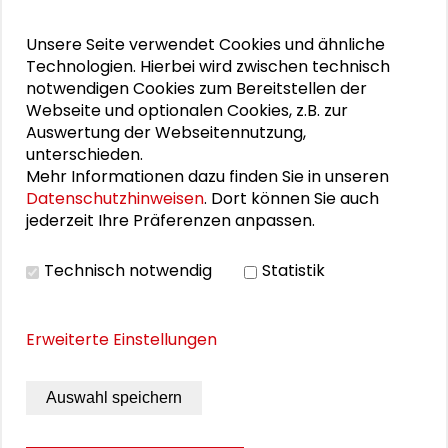
Unsere Seite verwendet Cookies und ähnliche
Darmstadt 2014, 100 Seiten
Schutzgebühr:
Technologien. Hierbei wird zwischen technisch
kostenfrei
ISBN: 978-3-732936-44-5
notwendigen Cookies zum Bereitstellen der
Webseite und optionalen Cookies, z.B. zur
DOWNLOAD PUBLIKATION
Auswertung der Webseitennutzung,
MEHR
unterschieden.
Mehr Informationen dazu finden Sie in unseren
ERFAHREN
Datenschutzhinweisen
. Dort können Sie auch
jederzeit Ihre Präferenzen anpassen.
Technisch notwendig
Statistik
1
* Schutzgebühr, zzgl. 3,00 EUR Versand- und
Verpackungskosten
Erweiterte Einstellungen
* Versandfertig in 3 - 5 Werktagen
ZUM WARENKORB
Auswahl speichern