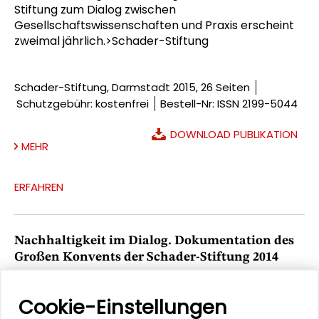
Stiftung zum Dialog zwischen
Gesellschaftswissenschaften und Praxis erscheint
zweimal jährlich.>Schader-Stiftung
Schader-Stiftung, Darmstadt 2015, 26 Seiten
Schutzgebühr: kostenfrei
Bestell-Nr: ISSN 2199-5044
DOWNLOAD PUBLIKATION
MEHR
ERFAHREN
Nachhaltigkeit im Dialog. Dokumentation des
Großen Konvents der Schader-Stiftung 2014
Dokumentation der Jahrestagung des Großen
Konvents der Schader-Stiftung am 14. November
Cookie-Einstellungen
2014.>Schader-Stiftung (Hrsg.)