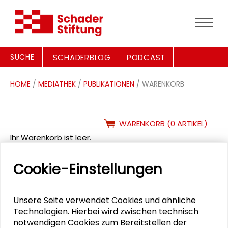
SUCHE
SCHADERBLOG
PODCAST
HOME
/
MEDIATHEK
/
PUBLIKATIONEN
/ WARENKORB
WARENKORB (0 ARTIKEL)
Ihr Warenkorb ist leer.
Cookie-Einstellungen
Seite drucken
Sitemap
Impressum
Datenschutz
© 2026 Schader-Stiftung
Unsere Seite verwendet Cookies und ähnliche
Technologien. Hierbei wird zwischen technisch
notwendigen Cookies zum Bereitstellen der