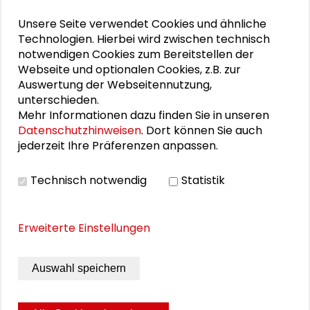
Das aktuelle Magazin Schader-
Unsere Seite verwendet Cookies und ähnliche
Dialog "LEGO Our Future":
Technologien. Hierbei wird zwischen technisch
notwendigen Cookies zum Bereitstellen der
Schwerpunkte sind die Verleihung
Webseite und optionalen Cookies, z.B. zur
des Schader-Preises 2025 an Prof.
Auswertung der Webseitennutzung,
Dr. Martina Löw, das Sommercamp
unterschieden.
Mehr Informationen dazu finden Sie in unseren
sowie die Schader-Residence “UNO
Datenschutzhinweisen
. Dort können Sie auch
& Jazz – The Sound of Dialogue”.
jederzeit Ihre Präferenzen anpassen.
Technisch notwendig
Statistik
Schader-Stiftung, Darmstadt 2025, 26 Seiten
Erweiterte Einstellungen
Schutzgebühr: kostenfrei
Bestell-Nr: ISSN 2199-5044
Auswahl speichern
DOWNLOAD PUBLIKATION