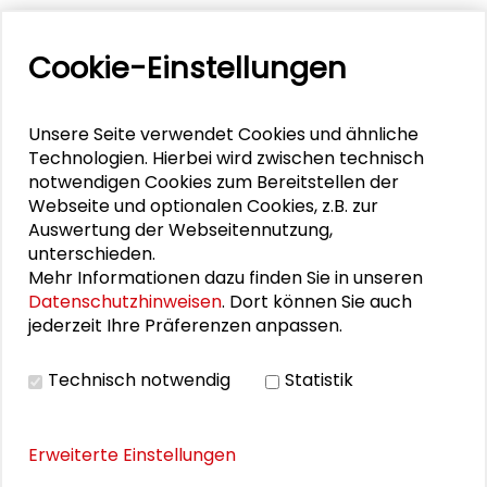
Zum Jahresende heben wir schließlich ab – Sie sind
herzlich eingeladen zum Science Slam „Utopie im
Cookie-Einstellungen
Weltraum: Schwerelos und forschungsstark“, der
am 14. Dezember unter der Schirmherrschaft des
Generaldirektors der European Space Agency
Unsere Seite verwendet Cookies und ähnliche
(ESA) im Schader-Forum ausgetragen wird. Ein
Technologien. Hierbei wird zwischen technisch
kleiner Schritt auf dem Weg des Konventsthemas
notwendigen Cookies zum Bereitstellen der
2016 „Kulturelle Praktiken 4.0 – Verführung oder
Webseite und optionalen Cookies, z.B. zur
Selbstbestimmung“.
Auswertung der Webseitennutzung,
unterschieden.
Das vorliegende Magazin berichtet über diese und
Mehr Informationen dazu finden Sie in unseren
weitere Projekte und Veranstaltungen der
Datenschutzhinweisen
. Dort können Sie auch
Schader-Stiftung.
jederzeit Ihre Präferenzen anpassen.
Schader-Stiftung
Technisch notwendig
Statistik
Schader-Stiftung, Darmstadt 2016, 26 Seiten
Erweiterte Einstellungen
Schutzgebühr: kostenfrei
Bestell-Nr: ISSN 2199-5044