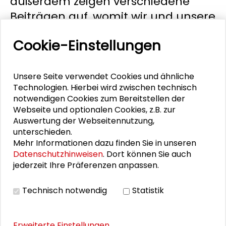
außerdem zeigen verschiedene
Beiträgen auf, womit wir und unsere
Kooperationspartner*innen uns in
Cookie-Einstellungen
diesem Jahr dialogisch intensiv
beschäftigt haben.
Unsere Seite verwendet Cookies und ähnliche
Zum Thema „Bleibt alles anders“ fand am 8.
Technologien. Hierbei wird zwischen technisch
November 2024 die zwölfte Jahrestagung des
notwendigen Cookies zum Bereitstellen der
Großen Konvents der Schader-Stiftung in
Webseite und optionalen Cookies, z.B. zur
Darmstadt statt. Im Jahrbuch wird die Tagung
Auswertung der Webseitennutzung,
reflektiert und außerdem zeigen verschiedene
unterschieden.
Beiträgen auf, womit wir und unsere
Mehr Informationen dazu finden Sie in unseren
Kooperationspartner*innen uns in diesem Jahr
Datenschutzhinweisen
. Dort können Sie auch
dialogisch intensiv beschäftigt haben.
jederzeit Ihre Präferenzen anpassen.
Technisch notwendig
Statistik
978-3-932736-62-9
Schutzgebühr: kostenfrei
Bestell-Nr: Schader-Stiftung (Hrsg.), Darmstadt 2024,
Erweiterte Einstellungen