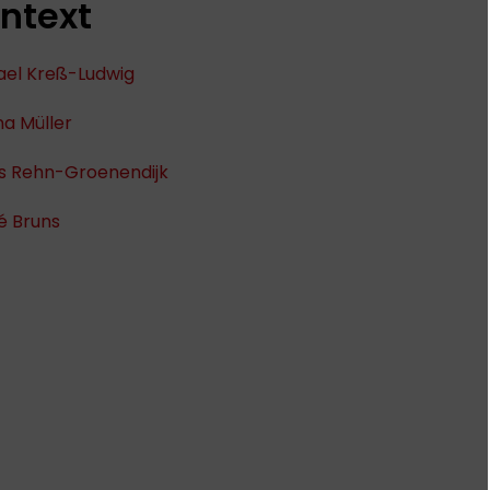
ntext
ael Kreß-Ludwig
a Müller
s Rehn-Groenendijk
é Bruns