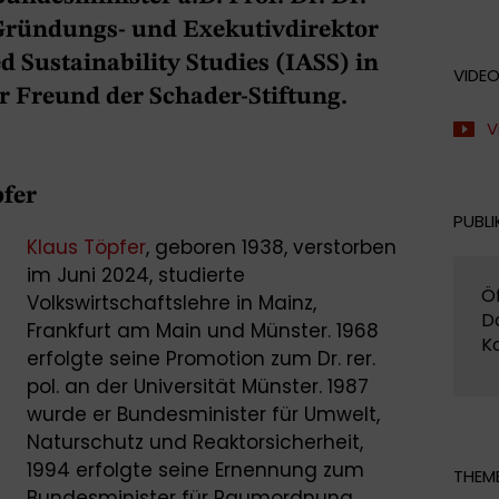
 Gründungs- und Exekutivdirektor
d Sustainability Studies (IASS) in
VIDE
r Freund der Schader-Stiftung.
V
fer
PUBLI
Klaus Töpfer
, geboren 1938, verstorben
im Juni 2024, studierte
Öf
Volkswirtschaftslehre in Mainz,
D
Frankfurt am Main und Münster. 1968
K
erfolgte seine Promotion zum Dr. rer.
pol. an der Universität Münster. 1987
wurde er Bundesminister für Umwelt,
Naturschutz und Reaktorsicherheit,
1994 erfolgte seine Ernennung zum
THEME
Bundesminister für Raumordnung,