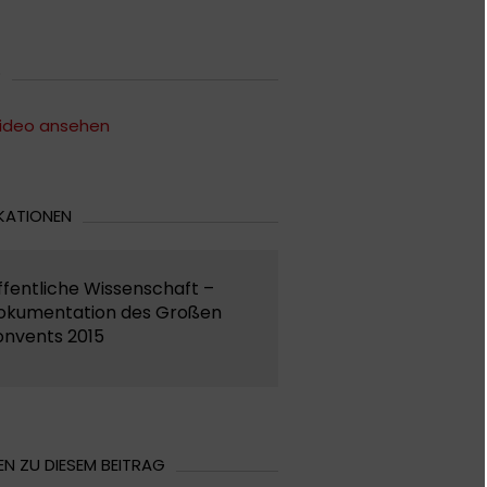
O
ideo ansehen
KATIONEN
fentliche Wissenschaft –
okumentation des Großen
onvents 2015
N ZU DIESEM BEITRAG