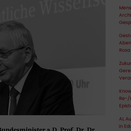
Mens
Archi
Gesp
Gest
Aben
Rosa
Zukun
Gerec
Vera
Knowl
Re-/
Epis
AI, A
in Ed
Bundesminister a.D. Prof. Dr. Dr.