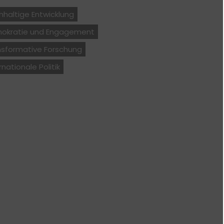
haltige Entwicklung
okratie und Engagement
nsformative Forschung
rnationale Politik