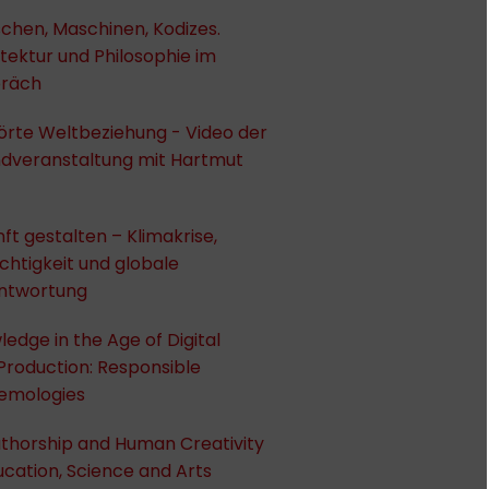
chen, Maschinen, Kodizes.
tektur und Philosophie im
räch
örte Weltbeziehung - Video der
dveranstaltung mit Hartmut
ft gestalten – Klimakrise,
htigkeit und globale
ntwortung
edge in the Age of Digital
Production: Responsible
temologies
uthorship and Human Creativity
ucation, Science and Arts