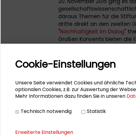
20. November 2015 ging es da
gesellschaftswissenschaftli
daraus Themen für die Stiftun
dritte direkt an den zweiten
"
Nachhaltigkeit im Dialog
" th
Großen Konvents bieten die
eine
Videodokumentation
.
Zentrale Bedeutung hatte die
Cookie-Einstellungen
anschließende Diskussionsrun
Ausfall der zweiten Referentin
Lessenich (LMU München), Gr
Unsere Seite verwendet Cookies und ähnliche Tech
der Schader-Stiftung, und das
optionalen Cookies, z.B. zur Auswertung der Webse
Mehr Informationen dazu finden Sie in unseren
Dat
seinerzeit Parlamentarische 
Wirtschaftsministerium unter
Technisch notwendig
Statistik
Bebenburg (Frankfurter Runds
Erweiterte Einstellungen