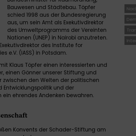
Bauwesen und Städtebau. Töpfer
Nach
schied 1998 aus der Bundesregierung
Dem
aus, um sein Amt als Exekutivdirektor
des Umweltprogramms der Vereinten
Tra
Nationen (UNEP) in Nairobi anzutreten.
Inte
xekutivdirektor des Institute for
es e.V. (IASS) in Potsdam.
 mit Klaus Töpfer einen interessierten und
, einen Gönner unserer Stiftung und
 zwischen den Welten der politischen
d Entwicklungspolitik und der
m ein ehrendes Andenken bewahren.
senschaft
oßen Konvents der Schader-Stiftung am