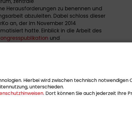
rum, zentrale
che Herausforderungen zu benennen und
gsarbeit abzuleiten. Dabei schloss dieser
 GrKo an, der im November 2014
ematisiert hatte. Einblick in die Arbeit des
Kongresspublikation
und
 Keynote von Prof. Klaus Töpfer sowie die
de, zu der - nach dem kurzfristigen
 - der Soziologe Prof. Dr. Stephan
ündungsmitglied des Kleinen Konvents
nologien. Hierbei wird zwischen technisch notwendigen 
 Stiftungsratsmitglied Brigitte Zypries,
itennutzung, unterschieden.
enschutzhinweisen
. Dort können Sie auch jederzeit Ihre
Staatssekretärin im
 der Moderation des Journalisten Pitt von
chau) bereit waren.