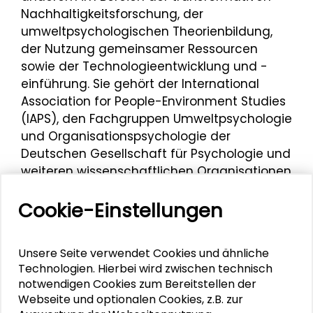
Nachhaltigkeitsforschung, der
umweltpsychologischen Theorienbildung,
der Nutzung gemeinsamer Ressourcen
sowie der Technologieentwicklung und -
einführung. Sie gehört der International
Association for People-Environment Studies
(IAPS), den Fachgruppen Umweltpsychologie
und Organisationspsychologie der
Deutschen Gesellschaft für Psychologie und
weiteren wissenschaftlichen Organisationen
an.
Cookie-Einstellungen
Im Rahmen der Darmstädter Tage der
Transformation war Petra Schweizer-Ries
Referentin beim Workshop
„Die
Unsere Seite verwendet Cookies und ähnliche
Technologien. Hierbei wird zwischen technisch
Energiewende aktiv mitgestalten:
notwendigen Cookies zum Bereitstellen der
Kooperation, Weiterbildung und
Webseite und optionalen Cookies, z.B. zur
Fachkräftegewinnung
“ am 12. Juni 2023.