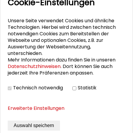
Cookie-Einstellungen
Bayerischen Presse in München. Seit 2018
unterrichtet er im Bereich Medien und
Digitales am Institut für Kultur- und
Unsere Seite verwendet Cookies und ähnliche
Medienmanagement der Hochschule für
Technologien. Hierbei wird zwischen technisch
notwendigen Cookies zum Bereitstellen der
Musik und Theater in Hamburg, die ihn 2021
Webseite und optionalen Cookies, z.B. zur
zum Professor ernannte.
Auswertung der Webseitennutzung,
unterschieden.
Manuel Hartung hielt die
Laudatio anlässlich
Mehr Informationen dazu finden Sie in unseren
der Verleihung des Schader-Preises 2023
an
Datenschutzhinweisen
. Dort können Sie auch
Steffen Mau.
jederzeit Ihre Präferenzen anpassen.
Technisch notwendig
Statistik
Personen im Kontext
Erweiterte Einstellungen
Erika Spiegel
Auswahl speichern
Steffen Mau