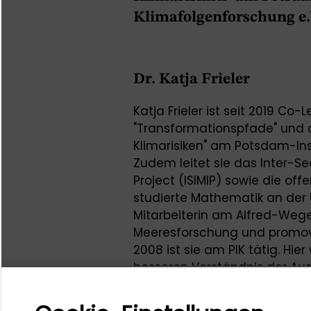
Klimafolgenforschung e.
Dr. Katja Frieler
Katja Frieler ist seit 2019 Co
"Transformationspfade" und do
Klimarisiken" am Potsdam-Inst
Zudem leitet sie das Inter-S
Project (ISIMIP) sowie die off
studierte Mathematik an der U
Mitarbeiterin am Alfred-Wegen
Meeresforschung und promovie
2008 ist sie am PIK tätig. Hi
besseren Verständnis der Au
natürliche und menschliche 