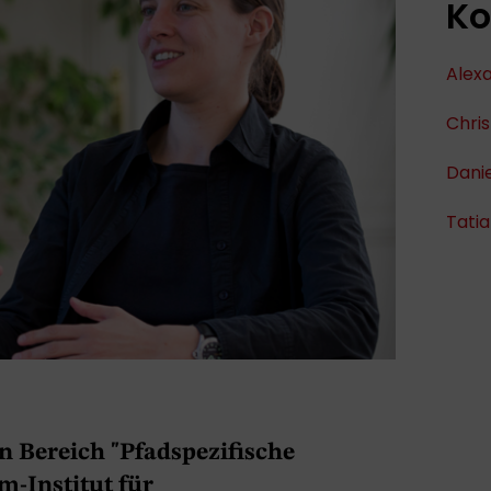
Ko
Alex
Chris
Dani
Tati
den Bereich "Pfadspezifische
m-Institut für