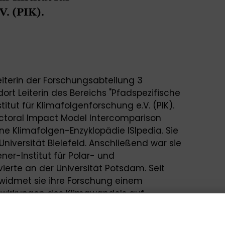
V. (PIK).
-Leiterin der Forschungsabteilung 3
rt Leiterin des Bereichs "Pfadspezifische
itut für Klimafolgenforschung e.V. (PIK).
ectoral Impact Model Intercomparison
ene Klimafolgen-Enzyklopädie ISIpedia. Sie
niversität Bielefeld. Anschließend war sie
er-Institut für Polar- und
rte an der Universität Potsdam. Seit
er widmet sie ihre Forschung einem
swirkungen des Klimawandels auf
Systeme.