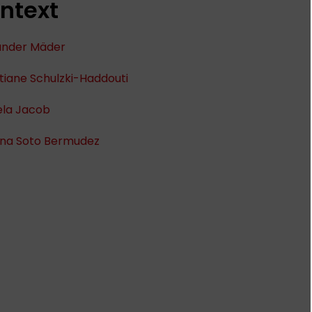
ntext
ander Mäder
tiane Schulzki-Haddouti
ela Jacob
ana Soto Bermudez