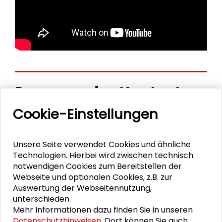
Personen im Kontext
Cookie-Einstellungen
Franz-Xaver Kaufmann
Ralf Dahrendorf
Unsere Seite verwendet Cookies und ähnliche
Technologien. Hierbei wird zwischen technisch
Klaus von Beyme
notwendigen Cookies zum Bereitstellen der
Webseite und optionalen Cookies, z.B. zur
Uwe Schneidewind
Auswertung der Webseitennutzung,
unterschieden.
Anja Mihr
Mehr Informationen dazu finden Sie in unseren
Datenschutzhinweisen
. Dort können Sie auch