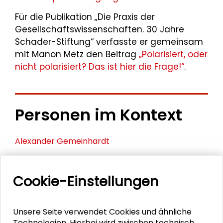
Für die Publikation „Die Praxis der
Gesellschaftswissenschaften. 30 Jahre
Schader-Stiftung“ verfasste er gemeinsam
mit Manon Metz den Beitrag
„Polarisiert, oder
nicht polarisiert? Das ist hier die Frage!“
.
Personen im Kontext
Alexander Gemeinhardt
Rudolf Kriszeleit
Cookie-Einstellungen
Joachim-Felix Leonhard
Dirk Metz
Unsere Seite verwendet Cookies und ähnliche
Technologien. Hierbei wird zwischen technisch