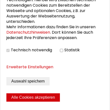
Torsten A. Sälinger
notwendigen Cookies zum Bereitstellen der
Webseite und optionalen Cookies, z.B. zur
Torsten Schäfer
Auswertung der Webseitennutzung,
unterschieden.
Karin Wolff
Mehr Informationen dazu finden Sie in unseren
Datenschutzhinweisen
. Dort können Sie auch
jederzeit Ihre Präferenzen anpassen.
PUBLIKATIONEN
Technisch notwendig
Statistik
Die Praxis der
Erweiterte Einstellungen
Gesellschaftswissenschaften. 30 Jahre
Schader-Stiftung
Auswahl speichern
Alle Cookies akzeptieren
Seite drucken
Sitemap
Impressum
Datenschutz