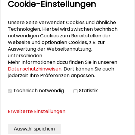
Cookie-Einstellungen
Tage der Transformation
.
Im Juni 2022 erschien die Folge unseres
Unsere Seite verwendet Cookies und ähnliche
Podcasts "In guter Gesellschaft" mit
Technologien. Hierbei wird zwischen technisch
Christian Hiß als Gesprächspartner. Sein
notwendigen Cookies zum Bereitstellen der
Thema:
Warum Kleinerbäuer*innen nicht die
Webseite und optionalen Cookies, z.B. zur
Welt ernähren können?
.
Auswertung der Webseitennutzung,
unterschieden.
Mehr Informationen dazu finden Sie in unseren
Datenschutzhinweisen
. Dort können Sie auch
jederzeit Ihre Präferenzen anpassen.
Personen im Kontext
Technisch notwendig
Statistik
Josef Wieland
Erweiterte Einstellungen
Michael Kopatz
Auswahl speichern
Karen Lehmann