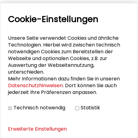
Welcoming Fellow No3: Rocío Guenther
Cookie-Einstellungen
PERSONEN IM KONTEXT
Unsere Seite verwendet Cookies und ähnliche
Technologien. Hierbei wird zwischen technisch
notwendigen Cookies zum Bereitstellen der
Angelina Göb
Webseite und optionalen Cookies, z.B. zur
Auswertung der Webseitennutzung,
Caroline Y. Robertson-von Trotha
unterschieden.
Mehr Informationen dazu finden Sie in unseren
Klaus-Dieter Altmeppen
Datenschutzhinweisen
. Dort können Sie auch
jederzeit Ihre Präferenzen anpassen.
Anna-Lisa Müller
Technisch notwendig
Statistik
THEMEN ZU DIESEM BEITRAG
Erweiterte Einstellungen
Stadtentwicklung und Wohnen