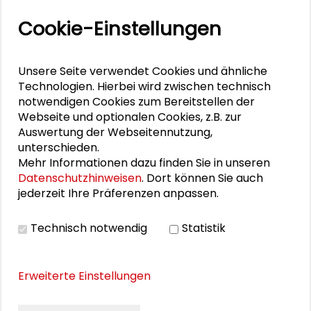
Tischgespräch: Erleben
Cookie-Einstellungen
PERSONEN IM KONTEXT
Unsere Seite verwendet Cookies und ähnliche
Technologien. Hierbei wird zwischen technisch
Michael Haus
notwendigen Cookies zum Bereitstellen der
Webseite und optionalen Cookies, z.B. zur
Marilena Geugjes
Auswertung der Webseitennutzung,
unterschieden.
Mehr Informationen dazu finden Sie in unseren
Datenschutzhinweisen
. Dort können Sie auch
jederzeit Ihre Präferenzen anpassen.
THEMEN ZU DIESEM BEITRAG
Technisch notwendig
Statistik
Kommunikation und Kultur
Demokratie und Engagement
schaderblog
EINEN KOMMENTAR
Erweiterte Einstellungen
Internationale Politik
HINTERLASSEN