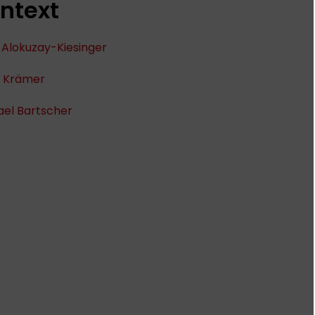
ntext
 Alokuzay-Kiesinger
p Krämer
ael Bartscher