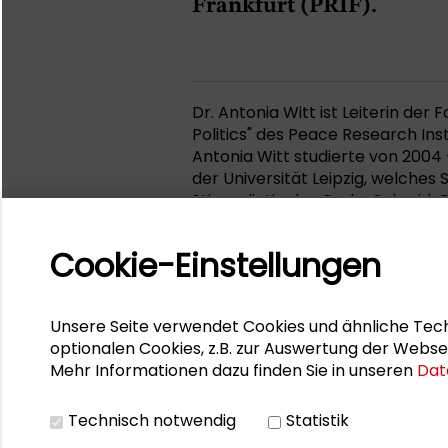
Frankfurt (PRIF).
Dr. Antonia Witt ist Leiterin der
Politics" des Peace Research Inst
Antonia Witt studierte von 2004 -
der Universität Leipzig, welches 
Stipendiatin des Carlo-Schmi
Union Delegation to the African U
fungierte sie als wissenschaftlic
Cookie-Einstellungen
Internationale Beziehungen und
Universität Frankfurt am Main. 
sie als wissenschaftliche Mitarbei
Unsere Seite verwendet Cookies und ähnliche Tech
Preise, wie dem Nachwuchspreis 
optionalen Cookies, z.B. zur Auswertung der Webse
Deutschland (VAD e.V.) und dem 
Mehr Informationen dazu finden Sie in unseren
Dat
Arbeitsgemeinschaft für Frieden
Dr. Witt nahm am 12. Juli 2024 
deutscher Auslandseinsatz in 
Technisch notwendig
Statistik
internationale Krisenmanageme