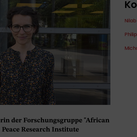
Ko
Nilab
Phili
Mich
terin der Forschungsgruppe "African
s Peace Research Institute