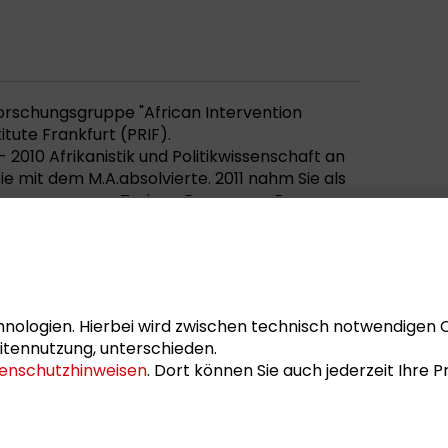
 Forschungsgruppe "African Intervention
itute Frankfurt (PRIF).
 2010 Afrikanistik und Politikwissenschaft an
Sie mit dem M.A.absolvierte. 2011 nahm Sie als
d-Programms am Trainee Programm European
nion in Äthiopien teil. Von 2014 bis 2017
he Mitarbeiterin am Lehrstuhl für
 Theorien globaler Ordnung bei der Goethe-
Anschließend an ihre Promotion 2016 arbeitete
terin am PRIF. Dr. Witt ist Trägerin diverser
nologien. Hierbei wird zwischen technisch notwendigen 
der Vereinigung für Afrikawissenschaften in
itennutzung, unterschieden.
Christiane-Rajewsky-Preis (Dissertation) der
enschutzhinweisen
. Dort können Sie auch jederzeit Ihre
s- und Konfliktforschung (AFK).
im Rahmen des
Dialogforums "20 Jahre
Afghanistan Welche Zukunft hat das
nt?"
an einem Gespräch über Perspektiven zu