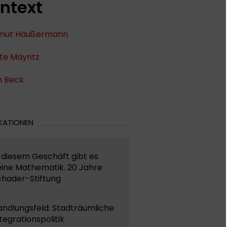
ntext
mut Häußermann
te Mayntz
h Beck
KATIONEN
 diesem Geschäft gibt es
eine Mathematik. 20 Jahre
chader-Stiftung
andlungsfeld: Stadträumliche
tegrationspolitik