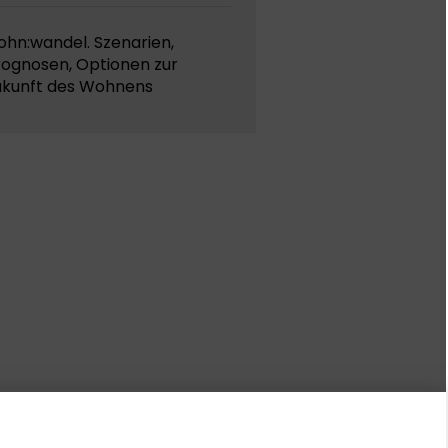
ohn:wandel. Szenarien,
rognosen, Optionen zur
ukunft des Wohnens