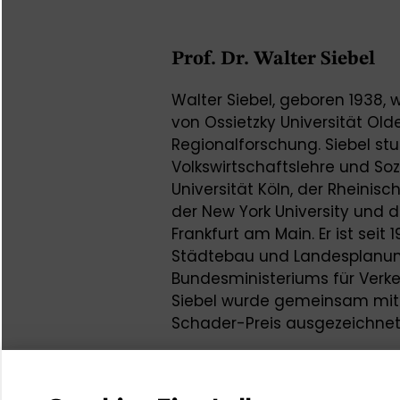
Prof. Dr. Walter Siebel
Walter Siebel, geboren 1938, w
von Ossietzky Universität Ol
Regionalforschung. Siebel st
Volkswirtschaftslehre und So
Universität Köln, der Rheinis
der New York University und
Frankfurt am Main. Er ist sei
Städtebau und Landesplanung
Bundesministeriums für Verke
Siebel wurde gemeinsam mi
Schader-Preis ausgezeichnet
Bei der Preisverleihung am 6.
Häußermann und Walter Siebe