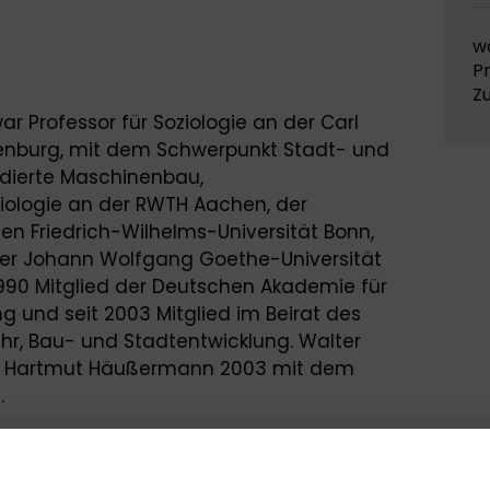
w
P
Z
ar Professor für Soziologie an der Carl
denburg, mit dem Schwerpunkt Stadt- und
udierte Maschinenbau,
ziologie an der RWTH Aachen, der
chen Friedrich-Wilhelms-Universität Bonn,
 der Johann Wolfgang Goethe-Universität
t 1990 Mitglied der Deutschen Akademie für
 und seit 2003 Mitglied im Beirat des
hr, Bau- und Stadtentwicklung. Walter
t Hartmut Häußermann 2003 mit dem
.
 Oktober 2003 hielten Hartmut
l ihren vielbeachteten Vortrag
„Die