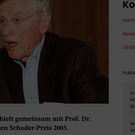
Ko
Hart
Rena
Ulric
PUBLI
In
k
S
rhielt gemeinsam mit Prof. Dr.
H
 Schader-Preis 2003.
In