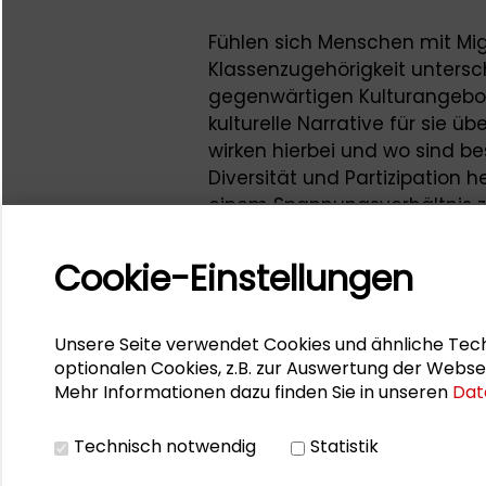
Fühlen sich Menschen mit Mig
Klassenzugehörigkeit untersc
gegenwärtigen Kulturangebo
kulturelle Narrative für si
wirken hierbei und wo sind b
Diversität und Partizipation 
einem Spannungsverhältnis zu
Darüber wollten wir mit Ihnen 
Cookie-Einstellungen
Denkwerkstatt zum Thema „Kul
Die Denkwerkstattreihe "Herkun
Unsere Seite verwendet Cookies und ähnliche Tech
"Kultur leben. Integrationspot
optionalen Cookies, z.B. zur Auswertung der Webse
WIR-Programm des Hessischen 
Mehr Informationen dazu finden Sie in unseren
Dat
Integration gefördert wird.
Ihr Ansprechpartner ist
Denni
Technisch notwendig
Statistik