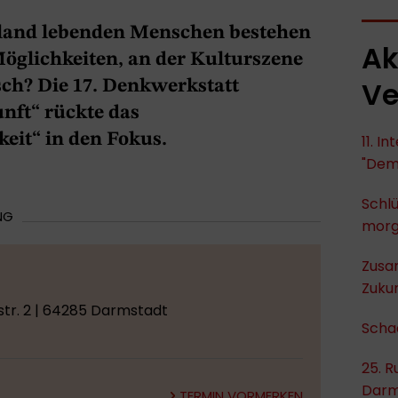
chland lebenden Menschen bestehen
Ak
öglichkeiten, an der Kulturszene
Ve
sch? Die 17. Denkwerkstatt
nft“ rückte das
eit“ in den Fokus.
11. I
"Dem
Schlü
NG
mor
Zusa
Zukun
tr. 2 | 64285 Darmstadt
Scha
25. R
Darm
TERMIN VORMERKEN