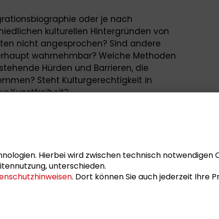
rationsbiographie oder je nach
hiedlichen kulturellen Hintergründen von
ten nicht angesprochen? Sind andere
e überhaupt wahrnehmbar? Welche Methoden
estehende Hürden und Barrieren, die
hemmen? Steht Kulturgerechtigkeit in
r Kunstfreiheit?
diskutieren und luden zur 17.
turgerechtigkeit“ ein.
ft-Ankunft-Zukunft" ist Teil des Projekts
nologien. Hierbei wird zwischen technisch notwendigen 
enziale in Rhein-Main und Hessen", das im
itennutzung, unterschieden.
Ministeriums für Soziales und
enschutzhinweisen
. Dort können Sie auch jederzeit Ihre
s Weis
.