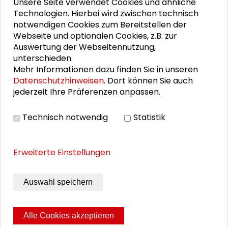
11. Internationale Waldkunstkonferenz
Unsere Seite verwendet Cookies und ähnliche
"Demokratischer Wald"
Technologien. Hierbei wird zwischen technisch
notwendigen Cookies zum Bereitstellen der
Webseite und optionalen Cookies, z.B. zur
Schlüsseltexte für die Wirtschaft von morgen
Auswertung der Webseitennutzung,
unterschieden.
Zusammen mehr erreichen – Zukunftsbündnis im
Mehr Informationen dazu finden Sie in unseren
Dialog
Datenschutzhinweisen
. Dort können Sie auch
jederzeit Ihre Präferenzen anpassen.
Schader-Festival 2026
25. Runder Tisch Wissenschaftsstadt Darmstadt
Technisch notwendig
Statistik
Erweiterte Einstellungen
DOWNLOADS
Auswahl speichern
Programm Veranstaltungsreihe Demenz (PDF)
Alle Cookies akzeptieren