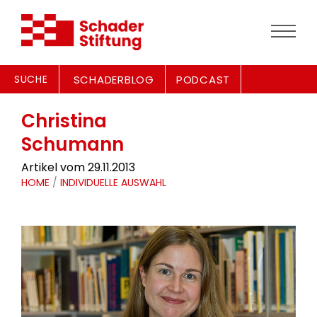
SUCHE
SCHADERBLOG
PODCAST
Christina
Schumann
Artikel vom 29.11.2013
HOME
/
INDIVIDUELLE AUSWAHL