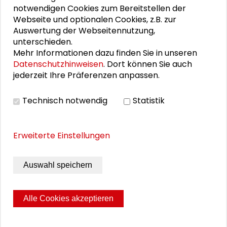
Herbst 2013 im Schader-Forum.
notwendigen Cookies zum Bereitstellen der
Webseite und optionalen Cookies, z.B. zur
Auswertung der Webseitennutzung,
unterschieden.
Personen im Kontext
Mehr Informationen dazu finden Sie in unseren
Datenschutzhinweisen
. Dort können Sie auch
jederzeit Ihre Präferenzen anpassen.
Wolfgang Schweiger
Klaus-Dieter Altmeppen
Technisch notwendig
Statistik
Oliver Quiring
Erweiterte Einstellungen
Petra Werner
Auswahl speichern
Alexander Hinz
Alle Cookies akzeptieren
Seite drucken
Sitemap
Impressum
Datenschutz