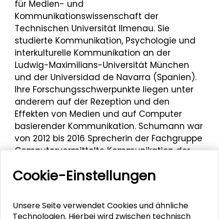
für Medien- und
Kommunikationswissenschaft der
Technischen Universität Ilmenau. Sie
studierte Kommunikation, Psychologie und
interkulturelle Kommunikation an der
Ludwig-Maximilians-Universität München
und der Universidad de Navarra (Spanien).
Ihre Forschungsschwerpunkte liegen unter
anderem auf der Rezeption und den
Effekten von Medien und auf Computer
basierender Kommunikation. Schumann war
von 2012 bis 2016 Sprecherin der Fachgruppe
Computervermittelte Kommunikation der
Deutschen Gesellschaft für Publizistik und
Cookie-Einstellungen
Kommunikationswissenschaft.
Christina Schumann war Mitglied einer
Unsere Seite verwendet Cookies und ähnliche
Expertenrunde „Online-Kommunikation“ im
Technologien. Hierbei wird zwischen technisch