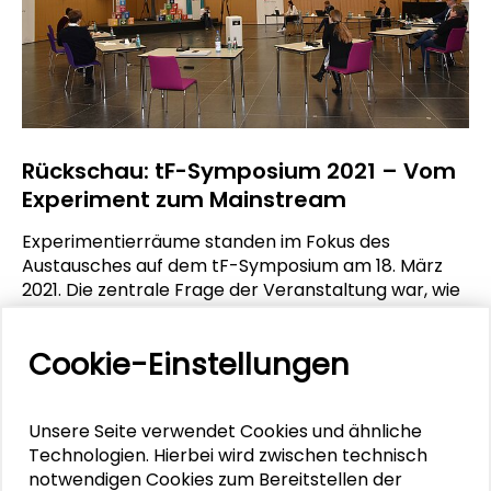
Rückschau: tF-Symposium 2021 – Vom
Experiment zum Mainstream
Experimentierräume standen im Fokus des
Austausches auf dem tF-Symposium am 18. März
2021. Die zentrale Frage der Veranstaltung war, wie
sich Experimentierräume mit Akteur*innen so
aufbauen lassen, dass es gelingt,
Cookie-Einstellungen
Entwicklungsprozesse in Richtung einer
Nachhaltigen Entwicklung zu befördern.
Unsere Seite verwendet Cookies und ähnliche
MEHR ERFAHREN
Technologien. Hierbei wird zwischen technisch
notwendigen Cookies zum Bereitstellen der