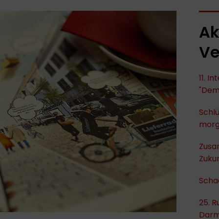
Ak
Ve
11. I
"Dem
Schlü
mor
Zusa
Zukun
Scha
25. R
Darm