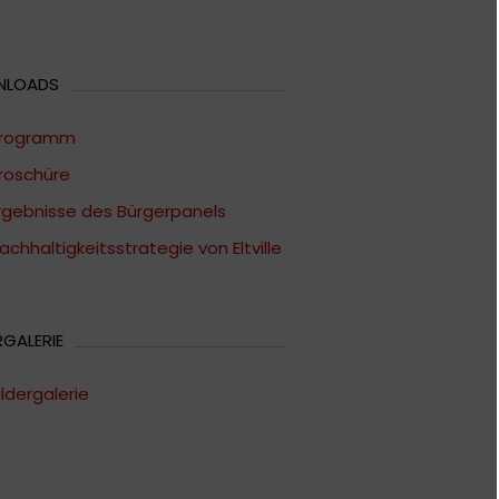
NLOADS
rogramm
roschüre
rgebnisse des Bürgerpanels
achhaltigkeitsstrategie von Eltville
RGALERIE
ildergalerie