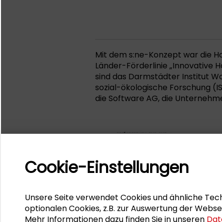
Mit dem s:ne-Konzept war die H
Länder-Förderlinie „Innovative 
sind das Darmstädter Institut Wo
sozial-ökologische Forschung (IS
die Software AG, die Unternehm
Cookie-Einstellungen
Unsere Seite verwendet Cookies und ähnliche Tech
optionalen Cookies, z.B. zur Auswertung der Webse
Mehr Informationen dazu finden Sie in unseren
Dat