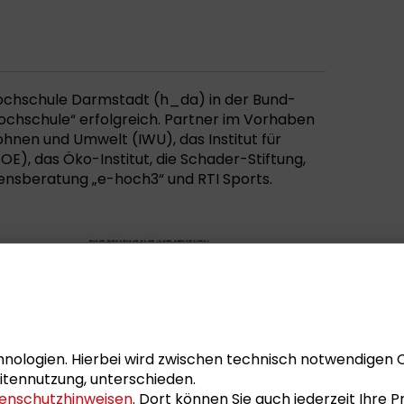
ochschule Darmstadt (h_da) in der Bund-
Hochschule“ erfolgreich. Partner im Vorhaben
hnen und Umwelt (IWU), das Institut für
OE), das Öko-Institut, die Schader-Stiftung,
ensberatung „e-hoch3“ und RTI Sports.
nologien. Hierbei wird zwischen technisch notwendigen 
itennutzung, unterschieden.
enschutzhinweisen
. Dort können Sie auch jederzeit Ihre