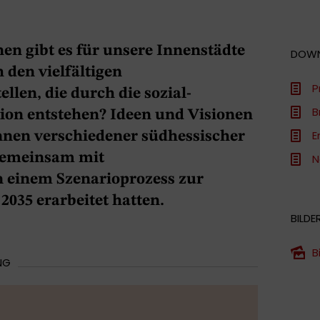
n gibt es für unsere Innenstädte
DOW
 den vielfältigen
P
llen, die durch die sozial-
B
ion entstehen? Ideen und Visionen
E
innen verschiedener südhessischer
gemeinsam mit
N
n einem Szenarioprozess zur
2035 erarbeitet hatten.
BILDE
B
NG