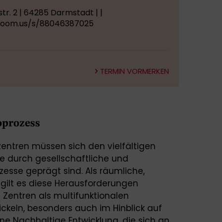
r. 2 | 64285 Darmstadt | |
.zoom.us/s/88046387025
TERMIN VORMERKEN
oprozess
entren müssen sich den vielfältigen
ie durch gesellschaftliche und
esse geprägt sind. Als räumliche,
e gilt es diese Herausforderungen
 Zentren als multifunktionalen
keln, besonders auch im Hinblick auf
ne Nachhaltige Entwicklung, die sich an