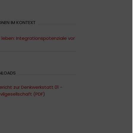
ONEN IM KONTEXT
r leben: Integrationspotenziale vor
NLOADS
ericht zur Denkwerkstatt 01 -
ivilgesellschaft (PDF)