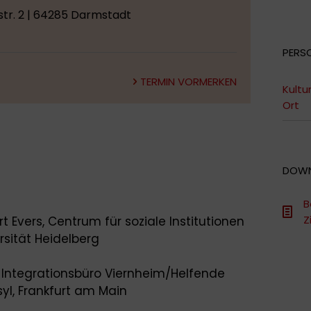
tr. 2 | 64285 Darmstadt
PERS
TERMIN VORMERKEN
Kultu
Ort
DOW
B
Z
rt Evers, Centrum für soziale Institutionen
rsität Heidelberg
, Integrationsbüro Viernheim/Helfende
yl, Frankfurt am Main