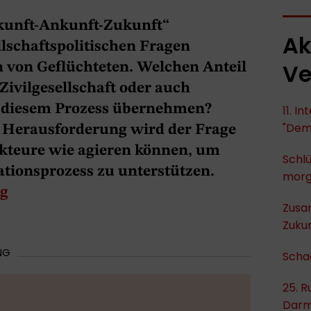
kunft-Ankunft-Zukunft“
Ak
llschaftspolitischen Fragen
Ve
n von Geflüchteten. Welchen Anteil
Zivilgesellschaft oder auch
n diesem Prozess übernehmen?
11. I
"Dem
n Herausforderung wird der Frage
kteure wie agieren können, um
Schlü
tionsprozess zu unterstützen.
mor
ng
Zusa
Zukun
NG
Scha
25. R
Darm