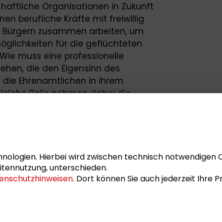
haftliche Organisationen in Zukunft
 berufliche Kräfte mit freiwillig
d Bürgern zusammen arbeiten, um
glichkeiten für die geflüchteten
Wie muss eine professionelle
sehen, die den Eigensinn des
 die Ehrenamtlichen in ihrem
elche Rolle nehmen dabei die
nisationen wie Vereine, Verbände und
l mit den Kommunen ein? Die
icht nur Hilfeempfänger, sondern sie
 mit eigenen Rechten und Ansprüchen auf
ation. Dies führt zu Fragen, wie die
nologien. Hierbei wird zwischen technisch notwendigen 
rganisation unterstützt werden können,
itennutzung, unterschieden.
enschutzhinweisen
. Dort können Sie auch jederzeit Ihre
ehende Migrantenorganisationen