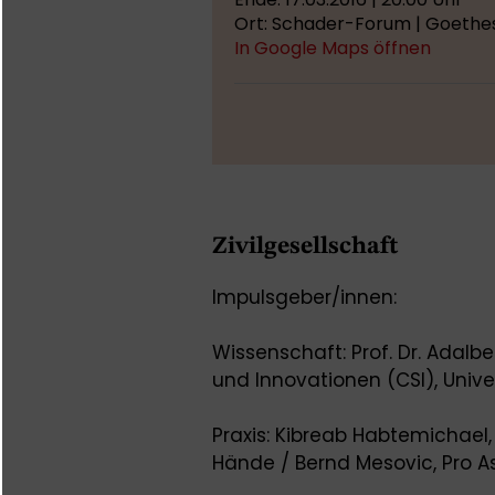
Ort: Schader-Forum | Goethes
In Google Maps öffnen
Zivilgesellschaft
Impulsgeber/innen:
Wissenschaft: Prof. Dr. Adalbe
und Innovationen (CSI), Unive
Praxis: Kibreab Habtemichael
Hände / Bernd Mesovic, Pro As