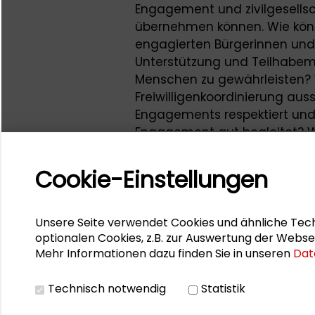
Engagement und zivilgesellsc
übernehmen können. Wie können
engagierten Bürgerinnen un
Unterstützung und Teilhabemö
Menschen zu gewährleisten? 
Freiwilligenkoordinierung aus
Engagements respektiert und
Engagement gut begleitet? W
zivilgesellschaftlichen Orga
Stiftungen im Zusammenspie
Cookie-Einstellungen
geflüchteten Menschen sind n
sind Bürgerinnen und Bürger
Selbstbestimmung und Partizip
Unsere Seite verwendet Cookies und ähnliche Tech
Geflüchteten in ihrer Selbsto
optionalen Cookies, z.B. zur Auswertung der Webse
Mehr Informationen dazu finden Sie in unseren
Dat
und welche Rolle dabei best
übernehmen können.
Technisch notwendig
Statistik