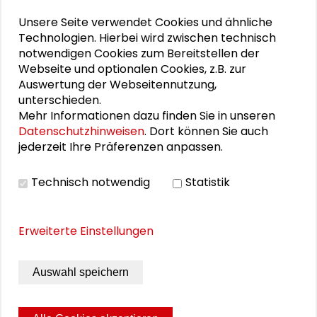
Unsere Seite verwendet Cookies und ähnliche
PERSONEN IM KONTEXT
Technologien. Hierbei wird zwischen technisch
notwendigen Cookies zum Bereitstellen der
Kultur leben: Integrationspotenziale vor Ort
Webseite und optionalen Cookies, z.B. zur
Auswertung der Webseitennutzung,
unterschieden.
Mehr Informationen dazu finden Sie in unseren
DOWNLOADS
Datenschutzhinweisen
. Dort können Sie auch
jederzeit Ihre Präferenzen anpassen.
Programm (PDF)
Technisch notwendig
Statistik
Call (PDF)
Erweiterte Einstellungen
BILDERGALERIE
Auswahl speichern
Impressionen der Veranstaltung