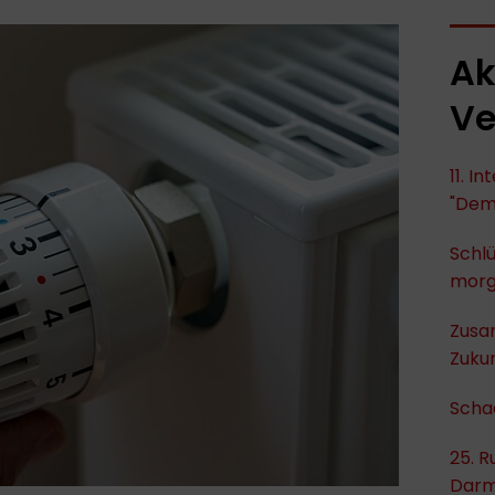
Ak
Ve
11. I
"Dem
Schlü
mor
Zusa
Zukun
Scha
25. R
Darm