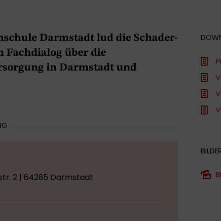
DOW
schule Darmstadt lud die Schader-
n Fachdialog über die
P
sorgung in Darmstadt und
V
V
V
NG
BILDE
B
tr. 2 | 64285 Darmstadt