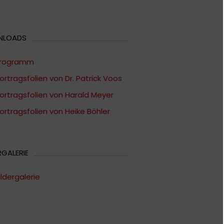
NLOADS
rogramm
ortragsfolien von Dr. Patrick Voos
ortragsfolien von Harald Meyer
ortragsfolien von Heike Böhler
RGALERIE
ildergalerie