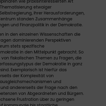
iplinären wie praxisinteressierten Art
r Thematisierung etwaiger
Selbstregierung, ihrer Herausforderungen,
Im Zentrum standen Zusammenhänge
ngen und Finanzpolitik in der Demokratie.
n in den einzelnen Wissenschaften die
lfragen dominierenden Perspektiven
rum stets spezifische
mokratie in den Mittelpunkt gebracht. So
von fiskalischen Themen zu Fragen, die
Verfassungstypus der Demokratie in ganz
sind. Exemplarisch ist hierfür das
seits der Komplexität von
nzausgleichsmechanismen und
 und andererseits der Frage nach den
petenzen von Abgeordneten und Bürgern.
achsene Frustration über zu geringen
auf kommunale bis staatliche