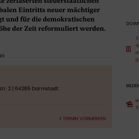
te zerfaserten steuerstaatlichen
balen Eintritts neuer mächtiger
gt und für die demokratischen
DOW
öhe der Zeit reformuliert werden.
T
G
H
NG
D
BILDE
tr. 2 | 64285 Darmstadt
I
T
TERMIN VORMERKEN