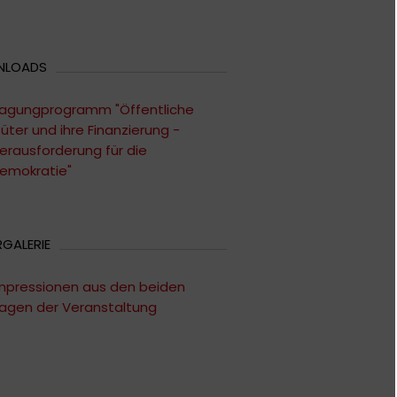
NLOADS
agungprogramm "Öffentliche
üter und ihre Finanzierung -
erausforderung für die
emokratie"
RGALERIE
mpressionen aus den beiden
agen der Veranstaltung