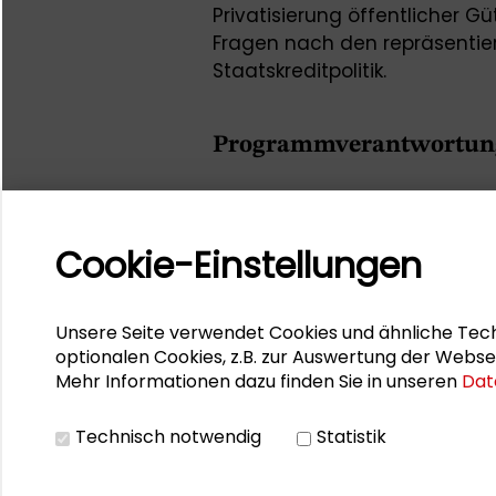
Privatisierung öffentlicher Gü
Fragen nach den repräsentier
Staatskreditpolitik.
Programmverantwortung
Dr. Marc Buggeln, Humboldt-Univ
Geschichtswissenschaften
Cookie-Einstellungen
Dr. Sebastian Huhnholz,
Leibni
Politische Wissenschaft,
s.hu
Unsere Seite verwendet Cookies und ähnliche Tech
Dr. Tobias Robischon,
Schader
optionalen Cookies, z.B. zur Auswertung der Webse
stiftung.de
Mehr Informationen dazu finden Sie in unseren
Dat
Prof. Dr. Christian Waldhoff,
Hu
Technisch notwendig
Statistik
Fakultät