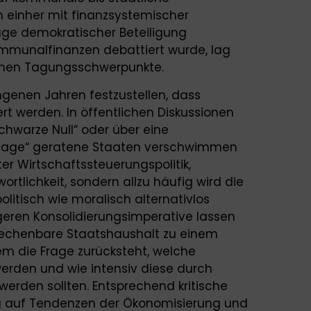
 einher mit finanzsystemischer
rage demokratischer Beteiligung
mmunalfinanzen debattiert wurde, lag
nahen Tagungsschwerpunkte.
ngenen Jahren festzustellen, dass
ert werden. In öffentlichen Diskussionen
hwarze Null“ oder über eine
hieflage“ geratene Staaten verschwimmen
ter Wirtschaftssteuerungspolitik,
ortlichkeit, sondern allzu häufig wird die
litisch wie moralisch alternativlos
geren Konsolidierungsimperative lassen
rechenbare Staatshaushalt zu einem
em die Frage zurücksteht, welche
werden und wie intensiv diese durch
erden sollten. Entsprechend kritische
g auf Tendenzen der Ökonomisierung und