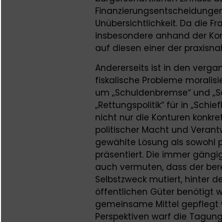
Finanzierungsentscheidungen
Unübersichtlichkeit. Da die F
insbesondere anhand der Ko
auf diesen einer der praxis
Andererseits ist in den verga
fiskalische Probleme moralisi
um „Schuldenbremse“ und „Sc
„Rettungspolitik“ für in „Sc
nicht nur die Konturen konkre
politischer Macht und Verantw
gewählte Lösung als sowohl po
präsentiert. Die immer gängi
auch vermuten, dass der be
Selbstzweck mutiert, hinter d
öffentlichen Güter benötigt 
gemeinsame Mittel gepflegt w
Perspektiven warf die Tagun