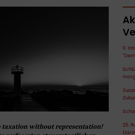
Ak
Ve
11. I
"Dem
Schlü
mor
Zusa
Zukun
Scha
25. R
 taxation without representation!
Darm