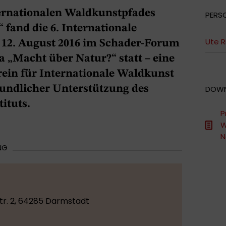
ternationalen Waldkunstpfades
PERS
 fand die 6. Internationale
Ute R
12. August 2016 im Schader-Forum
„Macht über Natur?“ statt – eine
ein für Internationale Waldkunst
eundlicher Unterstützung des
DOW
tuts.
P
W
N
NG
r. 2, 64285 Darmstadt