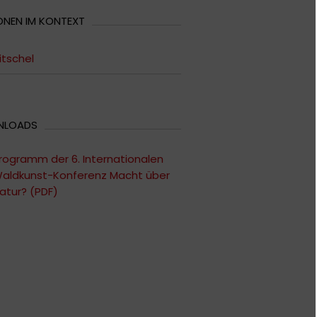
ONEN IM KONTEXT
itschel
NLOADS
rogramm der 6. Internationalen
aldkunst-Konferenz Macht über
atur? (PDF)