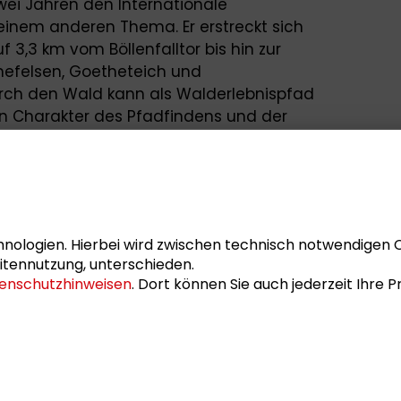
ei Jahren den Internationale
einem anderen Thema. Er erstreckt sich
 3,3 km vom Böllenfalltor bis hin zur
hefelsen, Goetheteich und
rch den Wald kann als Walderlebnispfad
n Charakter des Pfadfindens und der
 zu fördern. Mit den Mitteln der Kunst
Art ins Bewusstsein der Besucher
Kinder und Familien, werden direkt mit
beitsprozesse der Künstler während des
obachten und mit diesen ins Gespräch
nologien. Hierbei wird zwischen technisch notwendigen 
itennutzung, unterschieden.
enschutzhinweisen
. Dort können Sie auch jederzeit Ihre
its 2012 Kooperationspartner bei der 4.
onferenz zum Thema
„WaldKunst und
 die Zukunft“
.