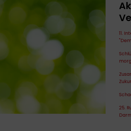
Ak
Ve
11. I
"Dem
Schlü
mor
Zusa
Zukun
Scha
25. R
Darm