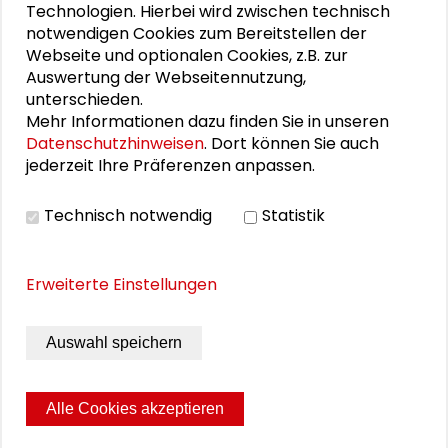
"Demokratischer Wald"
Technologien. Hierbei wird zwischen technisch
notwendigen Cookies zum Bereitstellen der
Webseite und optionalen Cookies, z.B. zur
Schlüsseltexte für die Wirtschaft von morgen
Auswertung der Webseitennutzung,
unterschieden.
Zusammen mehr erreichen – Zukunftsbündnis im
Mehr Informationen dazu finden Sie in unseren
Dialog
Datenschutzhinweisen
. Dort können Sie auch
jederzeit Ihre Präferenzen anpassen.
Schader-Festival 2026
25. Runder Tisch Wissenschaftsstadt Darmstadt
Technisch notwendig
Statistik
Erweiterte Einstellungen
DOWNLOADS
Auswahl speichern
Programm des Großen Konvents 2021 (PDF)
Alle Cookies akzeptieren
Seite drucken
Sitemap
Impressum
Datenschutz