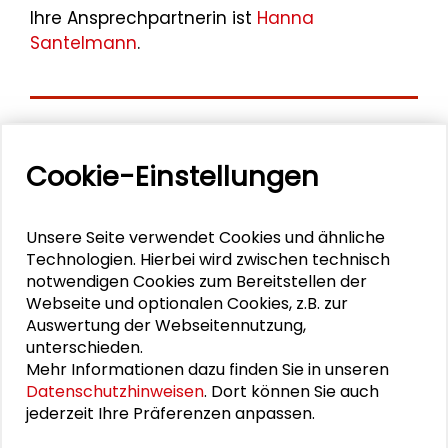
Ihre Ansprechpartnerin ist
Hanna
Santelmann
.
Aktuelle
Cookie-Einstellungen
Veranstaltungen
11. Internationale Waldkunstkonferenz
Unsere Seite verwendet Cookies und ähnliche
"Demokratischer Wald"
Technologien. Hierbei wird zwischen technisch
notwendigen Cookies zum Bereitstellen der
Webseite und optionalen Cookies, z.B. zur
Schlüsseltexte für die Wirtschaft von morgen
Auswertung der Webseitennutzung,
unterschieden.
Zusammen mehr erreichen – Zukunftsbündnis im
Mehr Informationen dazu finden Sie in unseren
Dialog
Datenschutzhinweisen
. Dort können Sie auch
jederzeit Ihre Präferenzen anpassen.
Schader-Festival 2026