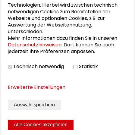
Dennis Weis
Technologien. Hierbei wird zwischen technisch
notwendigen Cookies zum Bereitstellen der
Webseite und optionalen Cookies, z.B. zur
Auswertung der Webseitennutzung,
DOWNLOADS
unterschieden.
Mehr Informationen dazu finden Sie in unseren
Programm der Denkwerkstatt "Kultur und
Datenschutzhinweisen
. Dort können Sie auch
Werte" (PDF)
jederzeit Ihre Präferenzen anpassen.
Bericht der neunten Denkwerkstatt "Kultur und
Technisch notwendig
Statistik
Werte" (PDF)
Erweiterte Einstellungen
BILDERGALERIE
Auswahl speichern
Impressionen der Denkwerkstatt
Alle Cookies akzeptieren