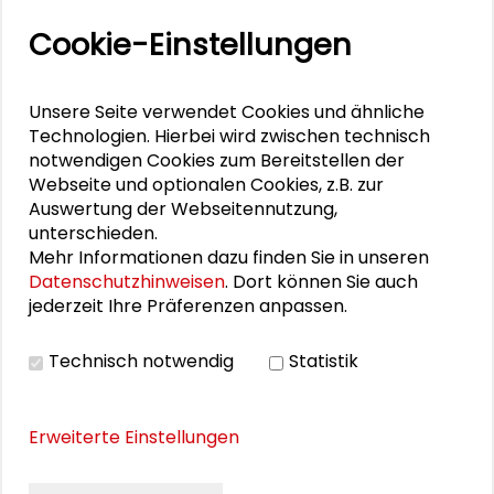
Cookie-Einstellungen
Zusammen mehr erreichen – Zukunftsbündnis im
Dialog
Unsere Seite verwendet Cookies und ähnliche
Schader-Festival 2026
Technologien. Hierbei wird zwischen technisch
notwendigen Cookies zum Bereitstellen der
25. Runder Tisch Wissenschaftsstadt Darmstadt
Webseite und optionalen Cookies, z.B. zur
Auswertung der Webseitennutzung,
unterschieden.
Mehr Informationen dazu finden Sie in unseren
PERSONEN IM KONTEXT
Datenschutzhinweisen
. Dort können Sie auch
jederzeit Ihre Präferenzen anpassen.
Reiner Klingholz
Technisch notwendig
Statistik
DOWNLOADS
Erweiterte Einstellungen
Programm des Fachtreffens Jobs für Afrika