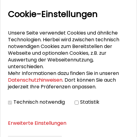
Dialog
Cookie-Einstellungen
Schader-Festival 2026
25. Runder Tisch Wissenschaftsstadt Darmstadt
Unsere Seite verwendet Cookies und ähnliche
Technologien. Hierbei wird zwischen technisch
notwendigen Cookies zum Bereitstellen der
Webseite und optionalen Cookies, z.B. zur
DOWNLOADS
Auswertung der Webseitennutzung,
unterschieden.
Abendvortrag von Prof. Dr. Oliver Schmidtke
Mehr Informationen dazu finden Sie in unseren
(PDF)
Datenschutzhinweisen
. Dort können Sie auch
Die Handlungslogik der Europäischen Union in
jederzeit Ihre Präferenzen anpassen.
der Asyl- und Flüchtlingspolitik (PDF)
Technisch notwendig
Statistik
Tagungsprogramm
Erweiterte Einstellungen
BILDERGALERIE