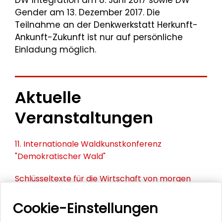
DW Integration am 8. Juni 2017 sowie DW
Gender am 13. Dezember 2017. Die
Teilnahme an der Denkwerkstatt Herkunft-
Ankunft-Zukunft ist nur auf persönliche
Einladung möglich.
Aktuelle
Veranstaltungen
11. Internationale Waldkunstkonferenz
"Demokratischer Wald"
Schlüsseltexte für die Wirtschaft von morgen
Zusammen mehr erreichen – Zukunftsbündnis im
Cookie-Einstellungen
Dialog