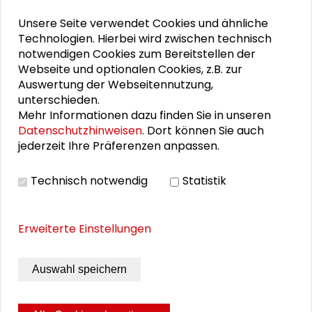
Schader-Festival 2026
Unsere Seite verwendet Cookies und ähnliche
Technologien. Hierbei wird zwischen technisch
25. Runder Tisch Wissenschaftsstadt Darmstadt
notwendigen Cookies zum Bereitstellen der
Webseite und optionalen Cookies, z.B. zur
Auswertung der Webseitennutzung,
unterschieden.
DOWNLOADS
Mehr Informationen dazu finden Sie in unseren
Datenschutzhinweisen
. Dort können Sie auch
Programmflyer (PDF)
jederzeit Ihre Präferenzen anpassen.
Bericht zur siebten Denkwerkstatt 07 -
Technisch notwendig
Statistik
Gesundheit (PDF)
Erweiterte Einstellungen
BILDERGALERIE
Auswahl speichern
Bildergalerie