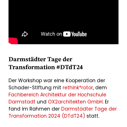
Darmstädter Tage der
Transformation #DTdT24
Der Workshop war eine Kooperation der
Schader-Stiftung mit
rethink*rotor
, dem
Fachbereich Architektur der Hochschule
Darmstadt
und
OX2architekten GmbH
. Er
fand im Rahmen der
Darmstädter Tage der
Transformation 2024 (DTdT24)
statt.