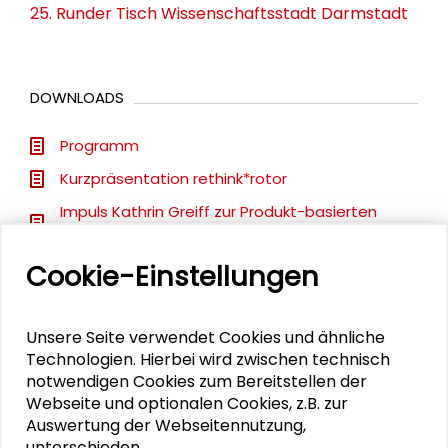
25. Runder Tisch Wissenschaftsstadt Darmstadt
DOWNLOADS
Programm
Kurzpräsentation rethink*rotor
Impuls Kathrin Greiff zur Produkt-basierten
Kreislaufwirtschaft
Impuls Reinhold Rünker zur zirkulären Zukunft
Cookie-Einstellungen
Impuls Maike Hora zu unternehmerischen
Perspektiven auf Kreislaufwirtschaft
Unsere Seite verwendet Cookies und ähnliche
Artikel zum Impuls von Frank Piller zu den
Technologien. Hierbei wird zwischen technisch
Todsünden im strategischen
notwendigen Cookies zum Bereitstellen der
Innovationsmanagement
Webseite und optionalen Cookies, z.B. zur
Auswertung der Webseitennutzung,
unterschieden.