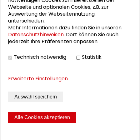
notwendigen Cookies zum Bereitstellen der
Malena Pfeiffer
Webseite und optionalen Cookies, z.B. zur
Auswertung der Webseitennutzung,
unterschieden.
Mehr Informationen dazu finden Sie in unseren
DOWNLOADS
Datenschutzhinweisen
. Dort können Sie auch
jederzeit Ihre Präferenzen anpassen.
Flyer Ausbildungsbetriebe und Region
Technisch notwendig
Statistik
Erweiterte Einstellungen
Auswahl speichern
Alle Cookies akzeptieren
Seite drucken
Sitemap
Impressum
Datenschutz
© 2026 Schader-Stiftung