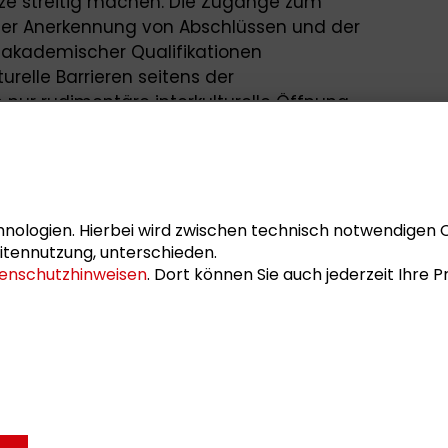
tze streitig machen. Die Zugänge zum
 der Anerkennung von Abschlüssen und der
 akademischer Qualifikationen
urelle Barrieren seitens der
 nur rudimentäre interkulturelle Öffnung
n in weiten Teilen spezialisierter und
er damit nur vereinzelt unmittelbare
ege geflüchteter Menschen früherer
e erforscht. Dabei bieten die Leitworte
 Selbstbestimmung“ aus der aktuellen
nologien. Hierbei wird zwischen technisch notwendigen 
ration durch die Bertelsmann-Stiftung
itennutzung, unterschieden.
enschutzhinweisen
. Dort können Sie auch jederzeit Ihre
e es auf den konkreten und regionalen