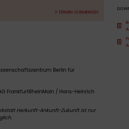
DOW
TERMIN VORMERKEN
B
A
P
A
issenschaftszentrum Berlin für
gAG FrankfurtRheinMain / Hans-Heinrich
statt Herkunft-Ankunft-Zukunft ist nur
lich.