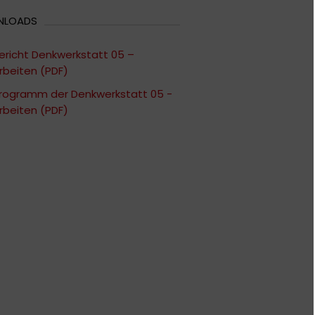
NLOADS
ericht Denkwerkstatt 05 –
rbeiten (PDF)
rogramm der Denkwerkstatt 05 -
rbeiten (PDF)