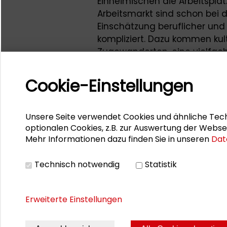
Einheimischen die Arbeitsplä
Arbeitsmarkt sind schon bei
Einschätzung beruflicher und
kompliziert. Dazu kommen kult
Zugewanderten, eine vielfach
deutscher Unternehmen und ei
technisierter Arbeitsmarkt, d
Cookie-Einstellungen
Zugänge bietet. Die Arbeitsw
Jahrzehnte werden mittlerweil
von „Humanität, Effektivität,
Unsere Seite verwendet Cookies und ähnliche Tech
Studie zur Arbeitsmarktinteg
optionalen Cookies, z.B. zur Auswertung der Webse
Mehr Informationen dazu finden Sie in unseren
Dat
(2015) gute Ansatzpunkte, di
Kontext zu beziehen gilt.
Technisch notwendig
Statistik
Erweiterte Einstellungen