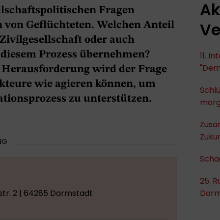
Ak
llschaftspolitischen Fragen
Ve
n von Geflüchteten. Welchen Anteil
Zivilgesellschaft oder auch
n diesem Prozess übernehmen?
11. I
"Dem
n Herausforderung wird der Frage
kteure wie agieren können, um
Schlü
tionsprozess zu unterstützen.
mor
Zusa
Zukun
NG
Scha
25. R
tr. 2 | 64285 Darmstadt
Darm