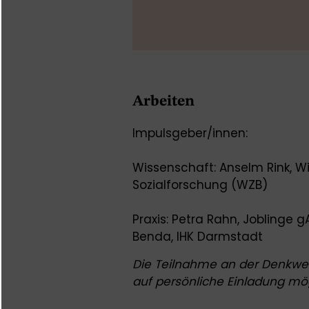
Arbeiten
Impulsgeber/innen:
Wissenschaft: Anselm Rink, W
Sozialforschung (WZB)
Praxis: Petra Rahn, Joblinge 
Benda, IHK Darmstadt
Die Teilnahme an der Denkwerk
auf persönliche Einladung mög